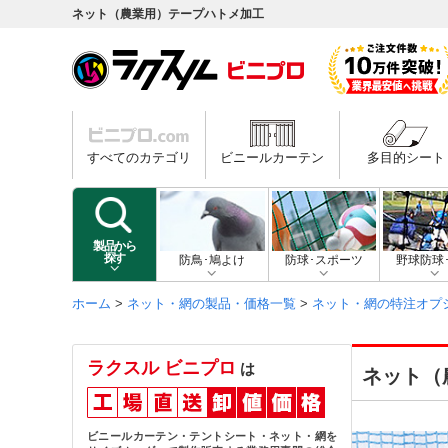
ネット（農業用）テープハトメ加工
すべてのカテゴリ
ビニールカーテン
多目的シート
製品から
探す
防鳥･鳩よけ
防球･スポーツ
野球防球
ホーム
>
ネット・網の製品・価格一覧
>
ネット・網の特注オプ
ラクスル ビニプロ
は
ネット（
ビニールカーテン・テントシート・ネット・網を