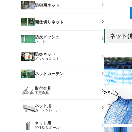
防犯用ネット
間仕切りネット
ネット(
防炎メッシュ
シート
防炎ネット
メッシュネット
ネットカーテン
取付金具
固定金具
ネット用
カーテンレール
ネット用
間仕切りポール