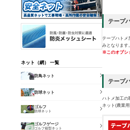
テープ
テープハトメ
みとなります
※このオプシ
ネット（網） 一覧
防鳥ネット
テープ
防球ネット
ハトメ加工の
ネット(農業
ゴルフ
防球ネット
ゴルフゲージ
ゴルフ箱型ネット