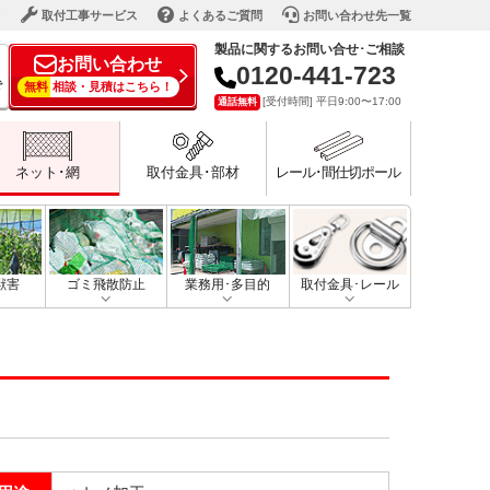
ド
取付工事サービス
よくあるご質問
お問い合わせ先一覧
製品に関するお問い合せ･ご相談
お問い合わせ
0120-441-723
で
無料
相談・見積はこちら！
[受付時間] 平日9:00〜17:00
通話無料
ネット･網
取付金具･部材
レール･間仕切ポール
獣害
ゴミ飛散防止
業務用･多目的
取付金具･レール