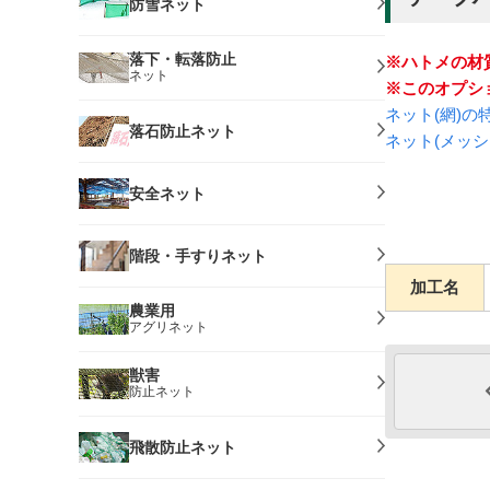
防雪ネット
落下・転落防止
※ハトメの材
ネット
※このオプシ
ネット(網)
落石防止ネット
ネット(メッ
安全ネット
階段・手すりネット
加工名
農業用
アグリネット
獣害
防止ネット
飛散防止ネット