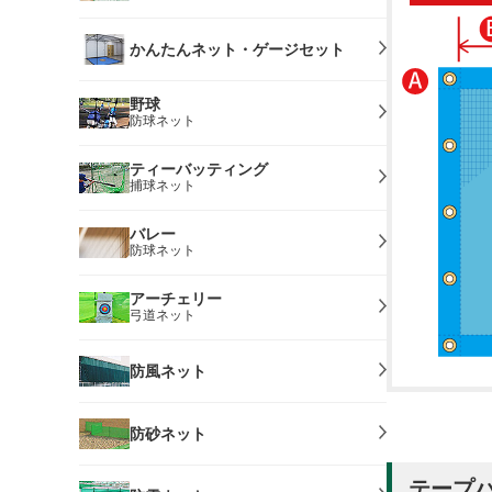
かんたんネット・ゲージセット
野球
防球ネット
ティーバッティング
捕球ネット
バレー
防球ネット
アーチェリー
弓道ネット
防風ネット
防砂ネット
テープ