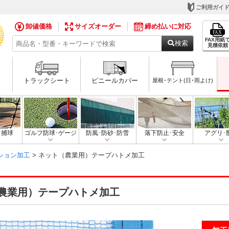
ご利用ガイ
卸値価格
サイズオーダー
締め払いに対応
FAX用紙
検索
見積依頼
トラックシート
ビニールカバー
屋根･テント(日･雨よけ)
･捕球
ゴルフ防球･ゲージ
防風･防砂･防雪
落下防止･安全
アグリ･
ション加工
> ネット（農業用）テープハトメ加工
農業用）テープハトメ加工