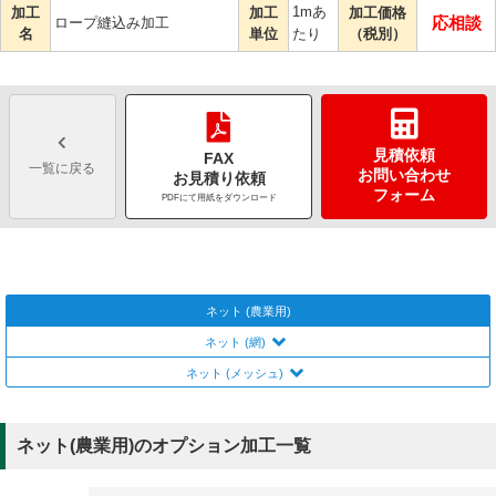
1mあ
加工
加工
加工価格
応相談
ロープ縫込み加工
名
単位
たり
（税別）
見積依頼
FAX
一覧に戻る
お問い合わせ
お見積り依頼
フォーム
PDFにて用紙をダウンロード
ネット (農業用)
ネット (網)
ネット (メッシュ)
ネット(農業用)のオプション加工一覧