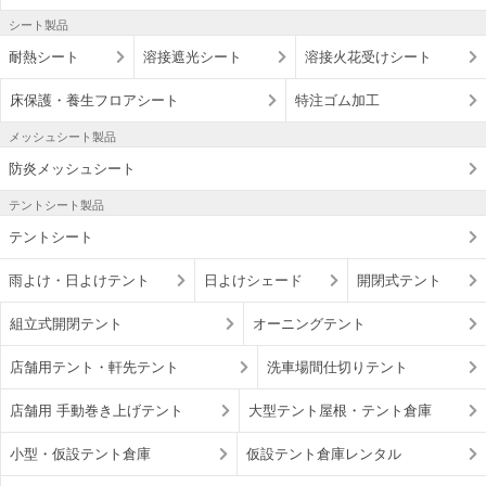
シート製品
耐熱シート
溶接遮光シート
溶接火花受けシート
床保護・養生フロアシート
特注ゴム加工
メッシュシート製品
防炎メッシュシート
テントシート製品
テントシート
雨よけ・日よけテント
日よけシェード
開閉式テント
組立式開閉テント
オーニングテント
店舗用テント・軒先テント
洗車場間仕切りテント
店舗用 手動巻き上げテント
大型テント屋根・テント倉庫
小型・仮設テント倉庫
仮設テント倉庫レンタル