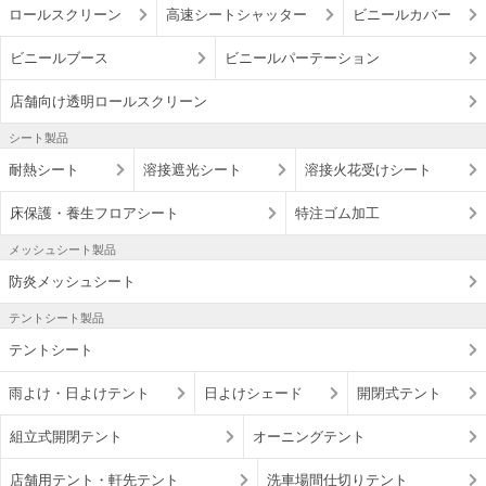
ロールスクリーン
高速シートシャッター
ビニールカバー
ビニールブース
ビニールパーテーション
店舗向け透明ロールスクリーン
シート製品
耐熱シート
溶接遮光シート
溶接火花受けシート
床保護・養生フロアシート
特注ゴム加工
メッシュシート製品
防炎メッシュシート
テントシート製品
テントシート
雨よけ・日よけテント
日よけシェード
開閉式テント
組立式開閉テント
オーニングテント
店舗用テント・軒先テント
洗車場間仕切りテント