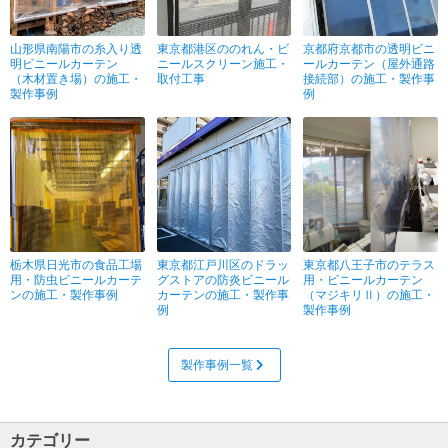
山形県南陽市の糸入り透
東京都港区ののれん・ビ
京都府京都市の透明ビニ
明ビニールカーテン
ニールスクリーン施工・
ールカーテン（屋外通路
（木材置き場）の施工・
取付工事
接続部）の施工・製作事
製作事例
例
栃木県日光市の食品工場
東京都江戸川区のドラッ
東京都八王子市のテラス
用・防虫ビニールカーテ
グストアの防炎ビニール
用・ビニールカーテン
ンの施工・製作事例
カーテンの施工・製作事
（マジキリⅡ）の施工・
例
製作事例
製作事例一覧
カテゴリー