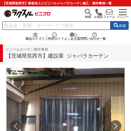
【茨城県筑西市】耐候糸入りビニールジャバラカーテン施工・製作事例一覧
検索
お電話
フォーム
メニュー
検索
製品カテゴリ
ご利用ガイド
よくある質問
問い合わせ一覧
ビニールカーテン製作事例
【茨城県筑西市】建設業 ジャバラカーテン