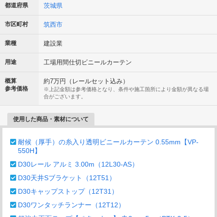
都道府県
茨城県
市区町村
筑西市
業種
建設業
用途
工場用間仕切ビニールカーテン
概算
約7万円（レールセット込み）
参考価格
※上記金額は参考価格となり、条件や施工箇所により金額が異なる場
合がございます。
使用した商品・素材について
耐候（厚手）の糸入り透明ビニールカーテン 0.55mm【VP-
550H】
D30レール アルミ 3.00m（12L30-AS）
D30天井Sブラケット（12T51）
D30キャップストップ（12T31）
D30ワンタッチランナー（12T12）