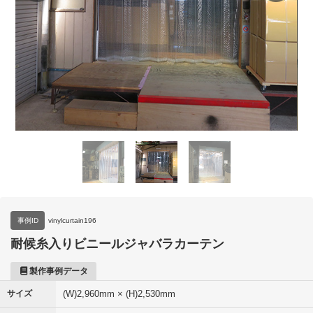
事例ID
vinylcurtain196
耐候糸入りビニールジャバラカーテン
製作事例データ
サイズ
(W)2,960mm × (H)2,530mm