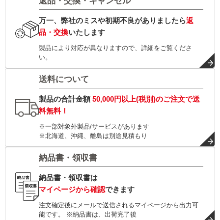
返品・交換・キャンセル
万一、弊社のミスや初期不良がありましたら
返
品・交換
いたします
製品により対応が異なりますので、詳細をご覧くださ
い。
送料について
製品の合計金額
50,000円以上(税別)
のご注文で
送
料無料！
※一部対象外製品/サービスがあります
※北海道、沖縄、離島は別途見積もり
納品書・領収書
納品書・領収書は
マイページから確認
できます
注文確定後にメールで送信されるマイページから出力可
能です。 ※納品書は、出荷完了後