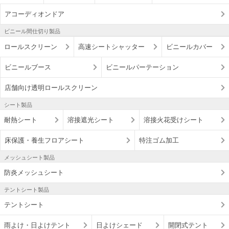
アコーディオンドア
ビニール間仕切り製品
ロールスクリーン
高速シートシャッター
ビニールカバー
ビニールブース
ビニールパーテーション
店舗向け透明ロールスクリーン
シート製品
耐熱シート
溶接遮光シート
溶接火花受けシート
床保護・養生フロアシート
特注ゴム加工
メッシュシート製品
防炎メッシュシート
テントシート製品
テントシート
雨よけ・日よけテント
日よけシェード
開閉式テント