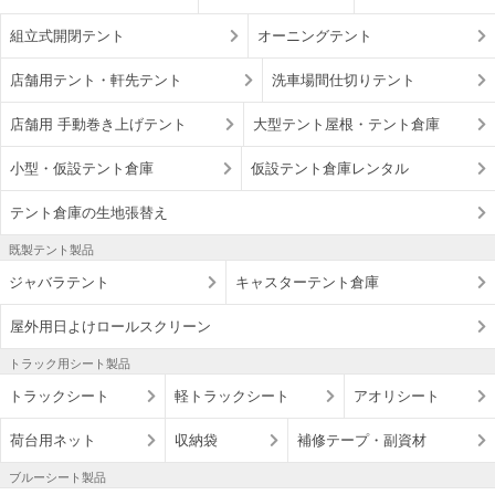
組立式開閉テント
オーニングテント
店舗用テント・軒先テント
洗車場間仕切りテント
店舗用 手動巻き上げテント
大型テント屋根・テント倉庫
小型・仮設テント倉庫
仮設テント倉庫レンタル
テント倉庫の生地張替え
既製テント製品
ジャバラテント
キャスターテント倉庫
屋外用日よけロールスクリーン
トラック用シート製品
トラックシート
軽トラックシート
アオリシート
荷台用ネット
収納袋
補修テープ・副資材
ブルーシート製品