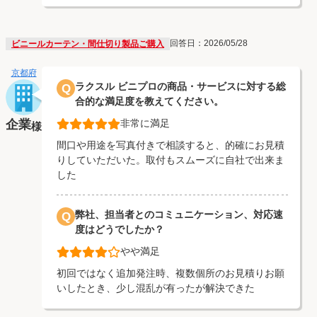
回答日：2026/05/28
ビニールカーテン・間仕切り製品ご購入
京都府
ラクスル ビニプロの商品・サービスに対する総
Q
合的な満足度を教えてください。
企業
非常に満足
様
間口や用途を写真付きで相談すると、的確にお見積
りしていただいた。取付もスムーズに自社で出来ま
した
弊社、担当者とのコミュニケーション、対応速
Q
度はどうでしたか？
やや満足
初回ではなく追加発注時、複数個所のお見積りお願
いしたとき、少し混乱が有ったが解決できた