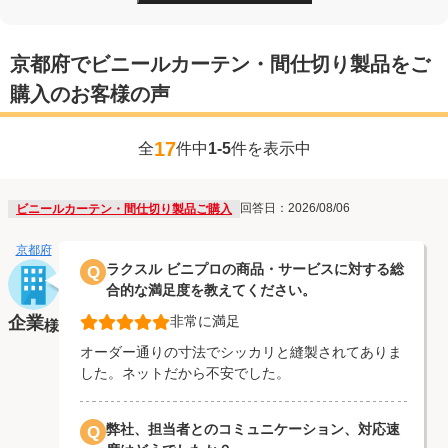
京都府でビニールカーテン・間仕切り製品をご
購入のお客様の声
17
全
件中
1-5
件を表示中
回答日：2026/08/06
ビニールカーテン・間仕切り製品ご購入
京都府
ラクスル ビニプロの商品・サービスに対する総
Q
合的な満足度を教えてください。
企業
非常に満足
様
オーダー通りの寸法でシッカリと縫製されてありま
した。ネットだから不安でした。
弊社、担当者とのコミュニケーション、対応速
Q