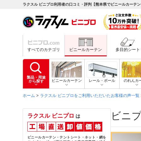
ラクスル ビニプロ利用者の口コミ・評判【熊本県でビニールカーテ
すべてのカテゴリ
ビニールカーテン
多目的シート
製品・用途
ビニールカーテン
レール・ポール
のれんカ
から探す
ホーム
>
ラクスル ビニプロをご利用いただいたお客様の声一覧
ビニ
ラクスル ビニプロ
は
ビニールカーテン・テントシート・ネット・網を