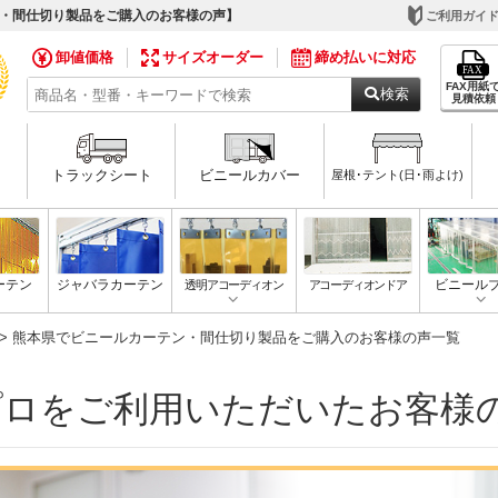
ン・間仕切り製品をご購入のお客様の声】
ご利用ガイ
卸値価格
サイズオーダー
締め払いに対応
FAX用紙
検索
見積依頼
トラックシート
ビニールカバー
屋根･テント(日･雨よけ)
ーテン
ジャバラカーテン
透明アコーディオン
アコーディオンドア
ビニール
> 熊本県でビニールカーテン・間仕切り製品をご購入のお客様の声一覧
プロをご利用いただいたお客様