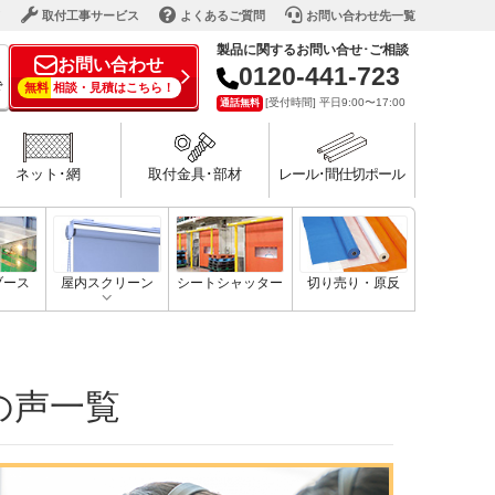
ド
取付工事サービス
よくあるご質問
お問い合わせ先一覧
製品に関するお問い合せ･ご相談
お問い合わせ
0120-441-723
で
無料
相談・見積はこちら！
[受付時間] 平日9:00〜17:00
通話無料
ネット･網
取付金具･部材
レール･間仕切ポール
ブース
屋内スクリーン
シートシャッター
切り売り・原反
の声一覧