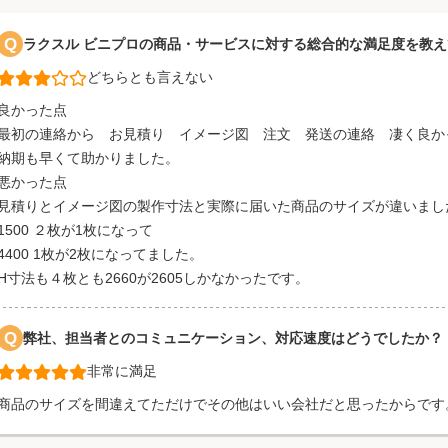
Q
ラクスル ビニプロの商品・サービスに対する総合的な満足度を教
どちらとも言えない
良かった点
最初の連絡から お見積り イメージ図 注文 発送の連絡 凄く良か
納期も早くて助かりました。
悪かった点
見積りとイメージ図の製作寸法と実際に届いた商品のサイズが違いまし
1500 ２枚が1枚になって
4400 1枚が2枚になってました。
H寸法も４枚とも2660が2605しかなかったです。
Q
弊社、担当者とのコミュニケーション、対応速度はどうでしたか？
非常に満足
商品のサイズを間違えてただけでその他はいい会社だと思ったからです