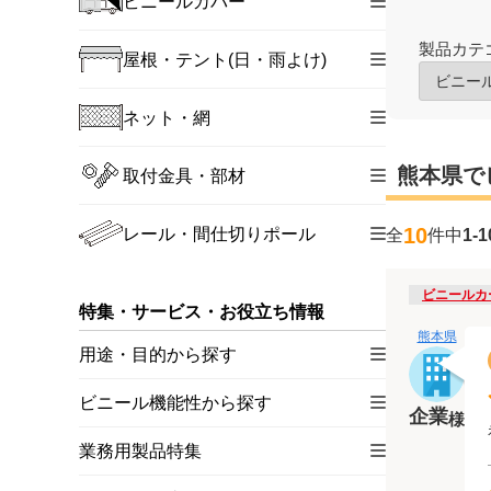
ビニールカバー
製品カテ
屋根・テント(日・雨よけ)
ネット・網
熊本県で
取付金具・部材
10
レール・間仕切りポール
全
件中
1-1
ビニールカ
特集・サービス・お役立ち情報
熊本県
用途・目的から探す
ビニール機能性から探す
企業
様
業務用製品特集