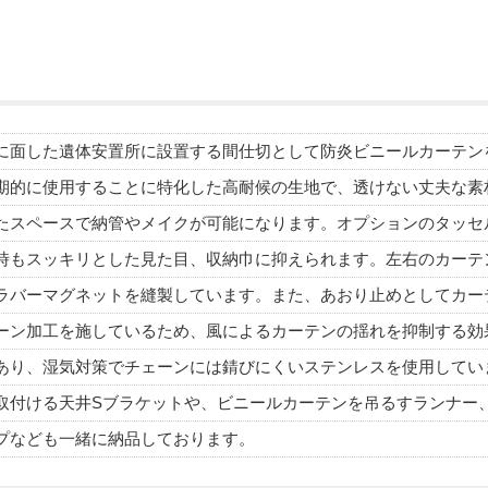
に面した遺体安置所に設置する間仕切として防炎ビニールカーテン
期的に使用することに特化した高耐候の生地で、透けない丈夫な素
たスペースで納管やメイクが可能になります。オプションのタッセ
時もスッキリとした見た目、収納巾に抑えられます。左右のカーテ
ラバーマグネットを縫製しています。また、あおり止めとしてカー
ーン加工を施しているため、風によるカーテンの揺れを抑制する効
あり、湿気対策でチェーンには錆びにくいステンレスを使用してい
取付ける天井Sブラケットや、ビニールカーテンを吊るすランナー
プなども一緒に納品しております。