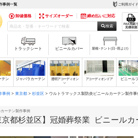
作事例一覧
ご利用ガイ
卸値価格
サイズオーダー
締め払いに対応
FAX用紙
検索
見積依頼
トラックシート
ビニールカバー
屋根･テント(日･雨よけ)
ーテン
ジャバラカーテン
透明アコーディオン
アコーディオンドア
ビニール
作事例
>
東京都
>
杉並区
> ウルトラマックス製防炎ビニールカーテン製作事
ルカーテン製作事例
東京都杉並区】冠婚葬祭業 ビニールカ