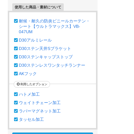
使用した商品・素材について
耐候・耐久の防炎ビニールカーテン・
シート【ウルトラマックス】VB-
047UM
D30アルミレール
D30ステン天井Sブラケット
D30ステンキャップストップ
D30ステンレスワンタッチランナー
AKフック
利用したオプション
ハトメ加工
ウェイトチェーン加工
ラバーマグネット加工
タッセル加工