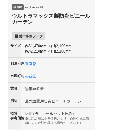
事例ID
vinylcurtain14
ウルトラマックス製防炎ビニール
カーテン
製作事例データ
サイズ
(W)1,470mm × (H)2,100mm
(W)2,210mm × (H)2,100mm
都道府県
東京都
市区町村
杉並区
業種
冠婚葬祭業
用途
屋外設置用防炎ビニールカーテン
概算
約8万円（レールセット込み）
参考価格
※上記金額は参考価格となり、条件や施工箇
所により金額が異なる場合がございます。