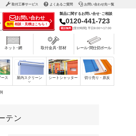
ド
取付工事サービス
よくあるご質問
お問い合わせ先一覧
製品に関するお問い合せ･ご相談
お問い合わせ
0120-441-723
で
無料
相談・見積はこちら！
[受付時間] 平日9:00〜17:00
通話無料
ネット･網
取付金具･部材
レール･間仕切ポール
ブース
屋内スクリーン
シートシャッター
切り売り・原反
例
ーテン