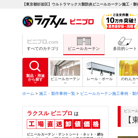
【東京都杉並区】ウルトラマックス製防炎ビニールカーテン施工・製
すべてのカテゴリ
ビニールカーテン
多目的シート
製品・用途
ビニールカーテン
レール・ポール
のれんカ
から探す
ホーム
>
施工・製作事例一覧
>
ビニールカーテン施工事例・製
ビニー
ラクスル ビニプロ
は
【
ビニールカーテン・テントシート・ネット・網を