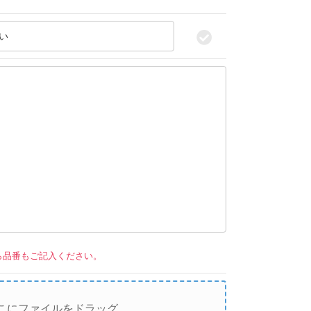
い
。
ら品番もご記入ください。
こにファイルをドラッグ