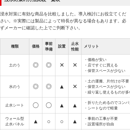
浸水対策に有効な商品を比較しました。導入検討にお役立てくだ
さい。※実際には製品によって特長が異なる場合もあります。必
ずメーカーに確認した上でご判断下さい。
事前
止水
種類
価格
設置
メリット
準備
性能
・価格が安い
◎
◎
✕
✕
土のう
・店ですぐに買える
・保管スペースが少ない
・土の運搬、片付けが不要
◎
◎
▲
✕
水のう
・保管スペースが少ない
・繰り返し使えるものが多
・折りたためるのでコンパ
◯
◯
▲
▲
止水シート
・シートなので軽量
ウォール型
・事前の工事が不要
▲
○
○
▲
止水パネル
・設置場所が自由