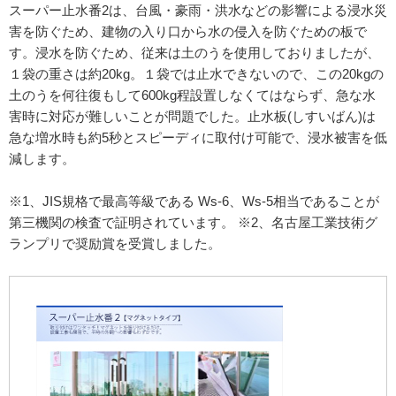
スーパー止水番2は、台風・豪雨・洪水などの影響による浸水災
害を防ぐため、建物の入り口から水の侵入を防ぐための板で
す。浸水を防ぐため、従来は土のうを使用しておりましたが、
１袋の重さは約20kg。１袋では止水できないので、この20kgの
土のうを何往復もして600kg程設置しなくてはならず、急な水
害時に対応が難しいことが問題でした。止水板(しすいばん)は
急な増水時も約5秒とスピーディに取付け可能で、浸水被害を低
減します。
※1、JIS規格で最高等級である Ws-6、Ws-5相当であることが
第三機関の検査で証明されています。 ※2、名古屋工業技術グ
ランプリで奨励賞を受賞しました。