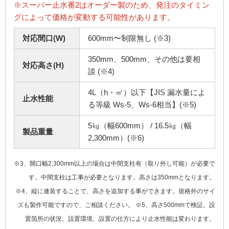
※スーパー止水番2はオーダー製のため、発注のタイミン
グによって価格が変動する可能性があります。
対応間口(W)
600mm〜制限無し (※3)
350mm、500mm、その他は要相
対応高さ(H)
談 (※4)
4L（h・㎡）以下【JIS 漏水量によ
止水性能
る等級 Ws-5、Ws-6相当】(※5)
5㎏（幅600mm） / 16.5㎏（幅
製品重量
2,300mm）(※6)
※3、開口幅2,300mm以上の場合は中間支柱有（取り外し可能）が必要で
す。中間支柱は工事が必要となります。高さは350mmとなります。
※4、縦に連装することで、高さを追加する事ができます。規格外のサイ
ズも製作可能ですので、ご相談ください。 ※5、高さ500mmで検証。設
置箇所の状況、設置環境、設置の仕方により止水性能は変わります。