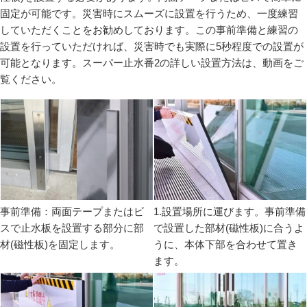
固定が可能です。災害時にスムーズに設置を行うため、一度練習
していただくことをお勧めしております。この事前準備と練習の
設置を行っていただければ、災害時でも実際に5秒程度での設置が
可能となります。スーパー止水番2の詳しい設置方法は、動画をご
覧ください。
事前準備：両面テープまたはビ
1.設置場所に運びます。事前準備
スで止水板を設置する部分に部
で設置した部材(磁性板)に合うよ
材(磁性板)を固定します。
うに、本体下部を合わせて置き
ます。