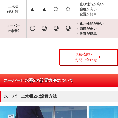
・止水性能が高い
止水板
▲
▲
◎
◎
・強度が高い
(他社製)
・設置が簡単
・止水性能が高い
スーパー
◯
◎
◎
◎
・強度が高い
止水番2
・設置が簡単
見積依頼・
お問い合わせ
スーパー止水番2の設置方法について
スーパー止水番2の設置方法