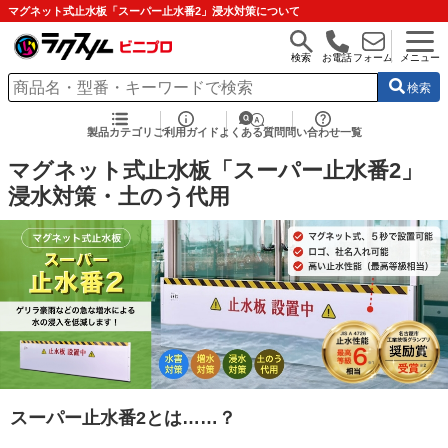
マグネット式止水板「スーパー止水番2」浸水対策について
検索
お電話
フォーム
メニュー
検索
製品カテゴリ
ご利用ガイド
よくある質問
問い合わせ一覧
マグネット式止水板「スーパー止水番2」
浸水対策・土のう代用
スーパー止水番2とは……？