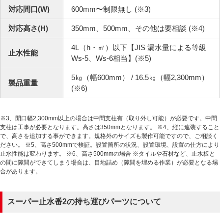
対応間口(W)
600mm〜制限無し (※3)
対応高さ(H)
350mm、500mm、その他は要相談 (※4)
4L（h・㎡）以下【JIS 漏水量による等級
止水性能
Ws-5、Ws-6相当】(※5)
5㎏（幅600mm） / 16.5㎏（幅2,300mm）
製品重量
(※6)
※3、開口幅2,300mm以上の場合は中間支柱有（取り外し可能）が必要です。中間
支柱は工事が必要となります。高さは350mmとなります。 ※4、縦に連装すること
で、高さを追加する事ができます。規格外のサイズも製作可能ですので、ご相談く
ださい。 ※5、高さ500mmで検証。設置箇所の状況、設置環境、設置の仕方により
止水性能は変わります。 ※6、高さ500mmの場合 ※タイルや石材など、止水板と
の間に隙間ができてしまう場合は、目地詰め（隙間を埋める作業）が必要となる場
合があります。
スーパー止水番2の持ち運びパーツについて