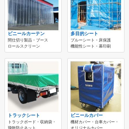
ビニールカーテン
多目的シート
間仕切り製品・ブース
ブルーシート・床保護
ロールスクリーン
機能性シート・幕印刷
トラックシート
ビニールカバー
トラックボード・収納袋・
機材カバー・台車カバー・
飛散防止ネット
オリジナルカバー