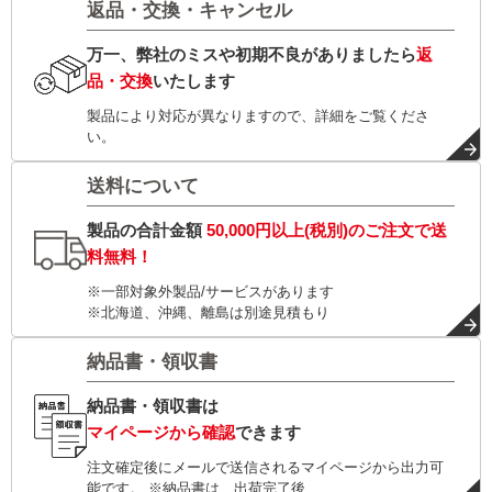
返品・交換・キャンセル
万一、弊社のミスや初期不良がありましたら
返
品・交換
いたします
製品により対応が異なりますので、詳細をご覧くださ
い。
送料について
製品の合計金額
50,000円以上(税別)
のご注文で
送
料無料！
※一部対象外製品/サービスがあります
※北海道、沖縄、離島は別途見積もり
納品書・領収書
納品書・領収書は
マイページから確認
できます
注文確定後にメールで送信されるマイページから出力可
能です。 ※納品書は、出荷完了後