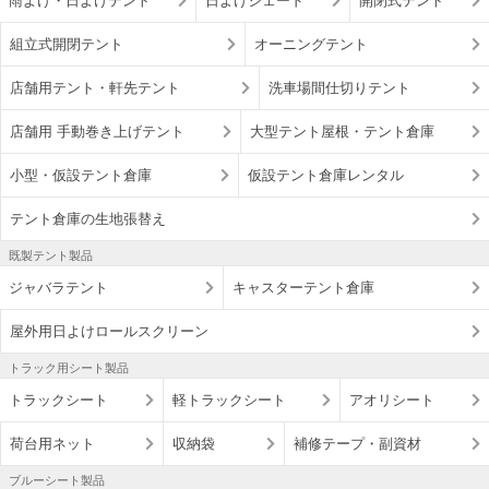
雨よけ・日よけテント
日よけシェード
開閉式テント
組立式開閉テント
オーニングテント
店舗用テント・軒先テント
洗車場間仕切りテント
店舗用 手動巻き上げテント
大型テント屋根・テント倉庫
小型・仮設テント倉庫
仮設テント倉庫レンタル
テント倉庫の生地張替え
既製テント製品
ジャバラテント
キャスターテント倉庫
屋外用日よけロールスクリーン
トラック用シート製品
トラックシート
軽トラックシート
アオリシート
荷台用ネット
収納袋
補修テープ・副資材
ブルーシート製品