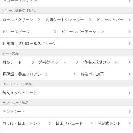
アコーディオンドア
ビニール間仕切り製品
ロールスクリーン
高速シートシャッター
ビニールカバー
ビニールブース
ビニールパーテーション
店舗向け透明ロールスクリーン
シート製品
耐熱シート
溶接遮光シート
溶接火花受けシート
床保護・養生フロアシート
特注ゴム加工
メッシュシート製品
防炎メッシュシート
テントシート製品
テントシート
雨よけ・日よけテント
日よけシェード
開閉式テント