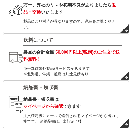
万一、弊社のミスや初期不良がありましたら
返
品・交換
いたします
製品により対応が異なりますので、詳細をご覧くださ
い。
送料について
製品の合計金額
50,000円以上(税別)
のご注文で
送
料無料！
※一部対象外製品/サービスがあります
※北海道、沖縄、離島は別途見積もり
納品書・領収書
納品書・領収書は
マイページから確認
できます
注文確定後にメールで送信されるマイページから出力可
能です。 ※納品書は、出荷完了後