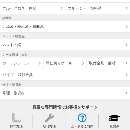
ブルークロス・原反
ブルーシート規格品
横断幕
足場幕・垂れ幕・横断幕
ネット・網製品
ネット・網
レール部材・金具
カーテンレール
間仕切りポール
取付金具・部材
パイプ・取付金具
修理・副資材
修理・副資材
豊富な専門情報でお客様をサポート
採寸方法
取付方法
よくあるご質問
豆知識