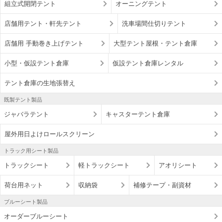
組立式開閉テント
オーニングテント
店舗用テント・軒先テント
洗車場間仕切りテント
店舗用 手動巻き上げテント
大型テント屋根・テント倉庫
小型・仮設テント倉庫
仮設テント倉庫レンタル
テント倉庫の生地張替え
既製テント製品
ジャバラテント
キャスターテント倉庫
屋外用日よけロールスクリーン
トラック用シート製品
トラックシート
軽トラックシート
アオリシート
荷台用ネット
収納袋
補修テープ・副資材
ブルーシート製品
オーダーブルーシート