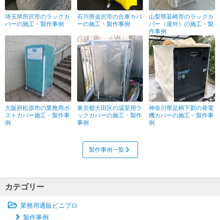
埼玉県所沢市のラックカ
石川県金沢市の台車カバ
山梨県韮崎市のラックカ
バーの施工・製作事例
ーの施工・製作事例
バー（屋外）の施工・製
作事例
大阪府松原市の業務用ポ
東京都大田区の温室用ラ
神奈川県足柄下郡の発電
ストカバー施工・製作事
ックカバーの施工・製作
機カバーの施工・製作事
例
事例
例
製作事例一覧
カテゴリー
業務用通販ビニプロ
製作事例