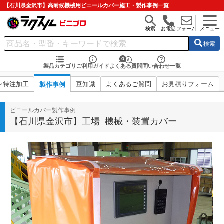
【石川県金沢市】高耐候機械用ビニールカバー施工・製作事例一覧
検索
お電話
フォーム
メニュー
検索
製品カテゴリ
ご利用ガイド
よくある質問
問い合わせ一覧
ン特注加工
豆知識
よくあるご質問
お見積りフォーム
製作事例
ビニールカバー製作事例
【石川県金沢市】工場 機械・装置カバー