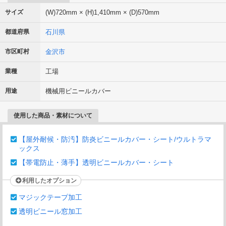
サイズ
(W)720mm × (H)1,410mm × (D)570mm
都道府県
石川県
市区町村
金沢市
業種
工場
用途
機械用ビニールカバー
使用した商品・素材について
【屋外耐候・防汚】防炎ビニールカバー・シート/ウルトラマ
ックス
【帯電防止・薄手】透明ビニールカバー・シート
利用したオプション
マジックテープ加工
透明ビニール窓加工