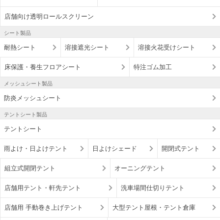
店舗向け透明ロールスクリーン
シート製品
耐熱シート
溶接遮光シート
溶接火花受けシート
床保護・養生フロアシート
特注ゴム加工
メッシュシート製品
防炎メッシュシート
テントシート製品
テントシート
雨よけ・日よけテント
日よけシェード
開閉式テント
組立式開閉テント
オーニングテント
店舗用テント・軒先テント
洗車場間仕切りテント
店舗用 手動巻き上げテント
大型テント屋根・テント倉庫