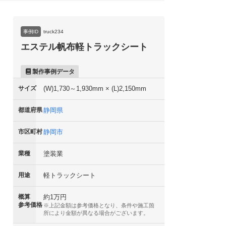
事例ID
truck234
エステル帆布軽トラックシート
製作事例データ
サイズ
(W)1,730～1,930mm × (L)2,150mm
都道府県
静岡県
市区町村
静岡市
業種
塗装業
用途
軽トラックシート
概算
約1万円
参考価格
※上記金額は参考価格となり、条件や施工箇
所により金額が異なる場合がございます。