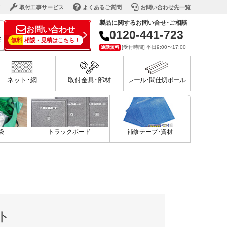
ド
取付工事サービス
よくあるご質問
お問い合わせ先一覧
製品に関するお問い合せ･ご相談
お問い合わせ
0120-441-723
で
無料
相談・見積はこちら！
[受付時間] 平日9:00〜17:00
通話無料
ネット･網
取付金具･部材
レール･間仕切ポール
袋
トラックボード
補修テープ･資材
ト