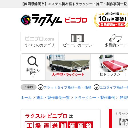
【静岡県静岡市】エステル帆布軽トラックシート施工・製作事例一覧
すべてのカテゴリ
ビニールカーテン
多目的シート
製品から
探す
大･中型トラックシート
軽トラックシート
ご案内
フラットタイプ商品一覧・価格
エコタイプ商品一
ホーム
>
施工・製作事例一覧
>
トラックシート製作事例
>
静岡
トラッ
ラクスル ビニプロ
は
【