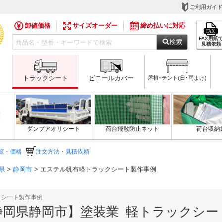
ご利用ガイ
卸値価格
サイズオーダー
締め払いに対応
FAX用紙
検索
見積依頼
トラックシート
ビニールカバー
屋根･テント(日･雨よけ)
ダンプアオリシート
荷台飛散防止ネット
荷台収納
覧・価格
注文方法・見積依頼
県
>
静岡市
> エステル帆布軽トラックシート製作事例
クシート製作事例
静岡県静岡市】塗装業 軽トラックシー