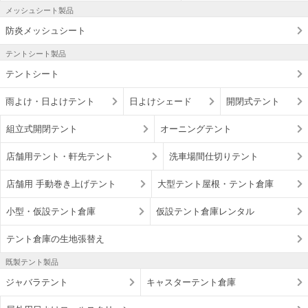
メッシュシート製品
防炎メッシュシート
テントシート製品
テントシート
雨よけ・日よけテント
日よけシェード
開閉式テント
組立式開閉テント
オーニングテント
店舗用テント・軒先テント
洗車場間仕切りテント
店舗用 手動巻き上げテント
大型テント屋根・テント倉庫
小型・仮設テント倉庫
仮設テント倉庫レンタル
テント倉庫の生地張替え
既製テント製品
ジャバラテント
キャスターテント倉庫