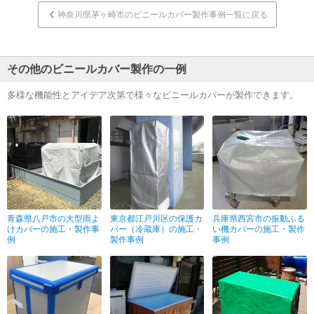
神奈川県茅ヶ崎市のビニールカバー製作事例一覧に戻る
その他のビニールカバー製作の一例
多様な機能性とアイデア次第で様々なビニールカバーが製作できます。
青森県八戸市の大型雨よ
東京都江戸川区の保護カ
兵庫県西宮市の振動ふる
けカバーの施工・製作事
バー（冷蔵庫）の施工・
い機カバーの施工・製作
例
製作事例
事例