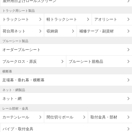
屋外用日よけロールスクリーン
トラック用シート製品
トラックシート
軽トラックシート
アオリシート
荷台用ネット
収納袋
補修テープ・副資材
ブルーシート製品
オーダーブルーシート
ブルークロス・原反
ブルーシート規格品
横断幕
足場幕・垂れ幕・横断幕
ネット・網製品
ネット・網
レール部材・金具
カーテンレール
間仕切りポール
取付金具・部材
パイプ・取付金具