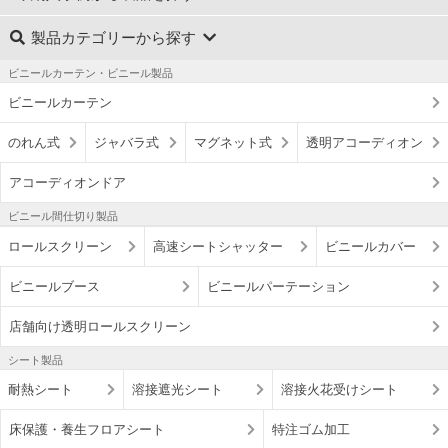
製品カテゴリーから探す
ビニールカーテン・ビニール製品
ビニールカーテン
のれん式
ジャバラ式
マグネット式
透明アコーディオン
アコーディオンドア
ビニール間仕切り製品
ロールスクリーン
高速シートシャッター
ビニールカバー
ビニールブース
ビニールパーテーション
店舗向け透明ロールスクリーン
シート製品
耐熱シート
溶接遮光シート
溶接火花受けシート
床保護・養生フロアシート
特注ゴム加工