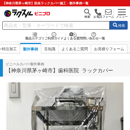
【神奈川県茅ヶ崎市】防炎ラックカバー施工・製作事例一覧
検索
お電話
フォーム
メニュー
検索
製品カテゴリ
ご利用ガイド
よくある質問
問い合わせ一覧
ン特注加工
豆知識
よくあるご質問
お見積りフォーム
製作事例
ビニールカバー製作事例
【神奈川県茅ヶ崎市】歯科医院 ラックカバー