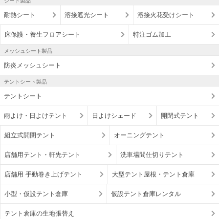
シート製品
耐熱シート
溶接遮光シート
溶接火花受けシート
床保護・養生フロアシート
特注ゴム加工
メッシュシート製品
防炎メッシュシート
テントシート製品
テントシート
雨よけ・日よけテント
日よけシェード
開閉式テント
組立式開閉テント
オーニングテント
店舗用テント・軒先テント
洗車場間仕切りテント
店舗用 手動巻き上げテント
大型テント屋根・テント倉庫
小型・仮設テント倉庫
仮設テント倉庫レンタル
テント倉庫の生地張替え