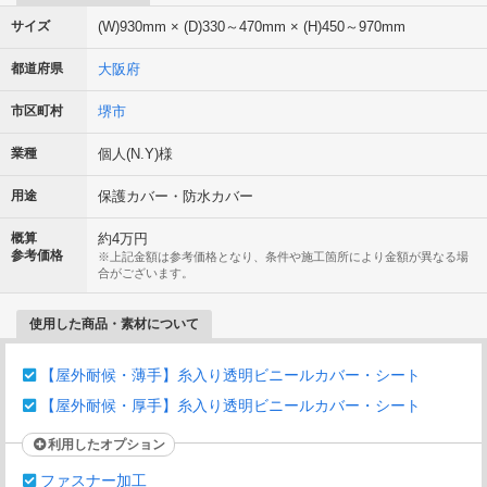
サイズ
(W)930mm × (D)330～470mm × (H)450～970mm
都道府県
大阪府
市区町村
堺市
業種
個人(N.Y)様
用途
保護カバー・防水カバー
概算
約4万円
参考価格
※上記金額は参考価格となり、条件や施工箇所により金額が異なる場
合がございます。
使用した商品・素材について
【屋外耐候・薄手】糸入り透明ビニールカバー・シート
【屋外耐候・厚手】糸入り透明ビニールカバー・シート
利用したオプション
ファスナー加工