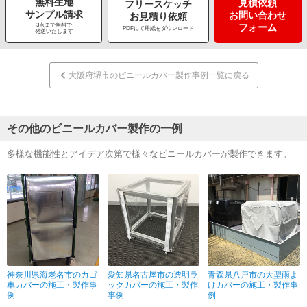
無料生地
見積依頼
フリースケッチ
サンプル請求
お問い合わせ
お見積り依頼
3点まで無料で
フォーム
PDFにて用紙をダウンロード
発送いたします
大阪府堺市のビニールカバー製作事例一覧に戻る
その他のビニールカバー製作の一例
多様な機能性とアイデア次第で様々なビニールカバーが製作できます。
神奈川県海老名市のカゴ
愛知県名古屋市の透明ラ
青森県八戸市の大型雨よ
車カバーの施工・製作事
ックカバーの施工・製作
けカバーの施工・製作事
例
事例
例