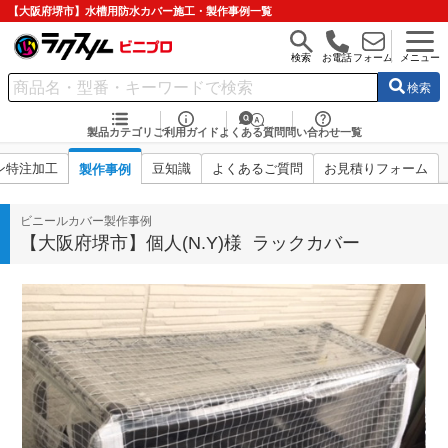
【大阪府堺市】水槽用防水カバー施工・製作事例一覧
検索
お電話
フォーム
メニュー
検索
製品カテゴリ
ご利用ガイド
よくある質問
問い合わせ一覧
ン特注加工
豆知識
よくあるご質問
お見積りフォーム
製作事例
ビニールカバー製作事例
【大阪府堺市】個人(N.Y)様 ラックカバー