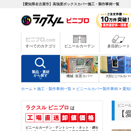
【愛知県名古屋市】高強度ボックスカバー施工・製作事例一覧
すべてのカテゴリ
ビニールカーテン
多目的シート
製品・素材
から探す
機械･装置カバー
大型ビニールカバ
ホーム
>
施工・製作事例一覧
>
ビニールカバー製作事例
>
愛知
ビニー
ラクスル ビニプロ
は
【
ビニールカーテン・テントシート・ネット・網を