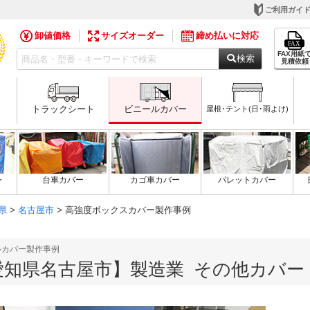
ご利用ガイ
卸値価格
サイズオーダー
締め払いに対応
FAX用紙
検索
見積依頼
トラックシート
ビニールカバー
屋根･テント(日･雨よけ)
ー
台車カバー
カゴ車カバー
パレットカバー
県
>
名古屋市
> 高強度ボックスカバー製作事例
ルカバー製作事例
愛知県名古屋市】製造業 その他カバー