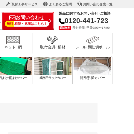
ド
取付工事サービス
よくあるご質問
お問い合わせ先一覧
製品に関するお問い合せ･ご相談
お問い合わせ
0120-441-723
で
無料
相談・見積はこちら！
[受付時間] 平日9:00〜17:00
通話無料
ネット･網
取付金具･部材
レール･間仕切ポール
日よけ･雨よけカバー
業務用ラックカバー
特殊形状カバー