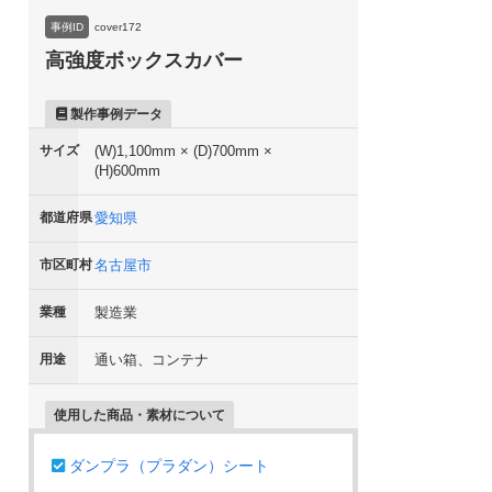
事例ID
cover172
高強度ボックスカバー
製作事例データ
サイズ
(W)1,100mm × (D)700mm ×
(H)600mm
都道府県
愛知県
市区町村
名古屋市
業種
製造業
用途
通い箱、コンテナ
使用した商品・素材について
ダンプラ（プラダン）シート