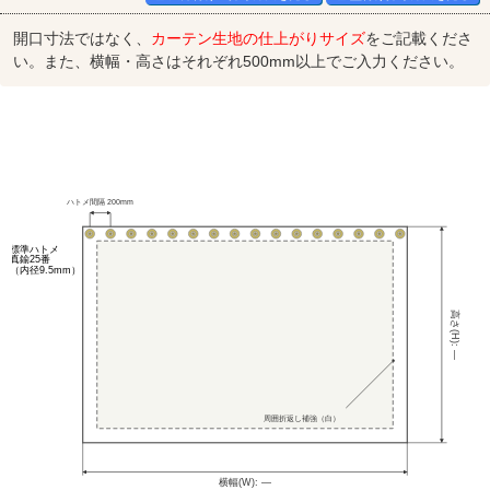
開口寸法ではなく、
カーテン生地の仕上がりサイズ
をご記載くださ
い。また、横幅・高さはそれぞれ500mm以上でご入力ください。
ハトメ間隔 200mm
標準ハトメ
真鍮25番
（内径9.5mm）
高さ(H): —
周囲折返し補強（白）
横幅(W): —