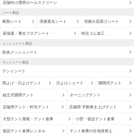
店舗向け透明ロールスクリーン
シート製品
耐熱シート
溶接遮光シート
溶接火花受けシート
床保護・養生フロアシート
特注ゴム加工
メッシュシート製品
防炎メッシュシート
テントシート製品
テントシート
雨よけ・日よけテント
日よけシェード
開閉式テント
組立式開閉テント
オーニングテント
店舗用テント・軒先テント
店舗用 手動巻き上げテント
大型テント屋根・テント倉庫
小型・仮設テント倉庫
仮設テント倉庫レンタル
テント倉庫の生地張替え