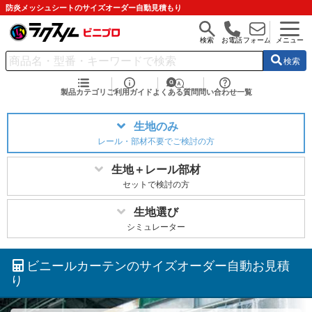
防炎メッシュシートのサイズオーダー自動見積もり
検索
お電話
フォーム
メニュー
検索
製品カテゴリ
ご利用ガイド
よくある質問
問い合わせ一覧
生地のみ
レール・部材不要でご検討の方
生地＋レール部材
セットで検討の方
生地選び
シミュレーター
ビニールカーテンのサイズオーダー自動お見積
り