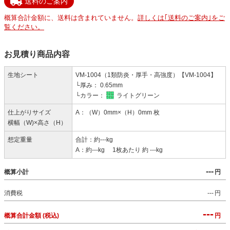
送料のご案内
概算合計金額に、送料は含まれていません。
詳しくは｢送料のご案内｣をご
覧ください。
お見積り商品内容
生地シート
VM-1004（1類防炎・厚手・高強度）【VM-1004】
└厚み： 0.65mm
└カラー：
ライトグリーン
仕上がりサイズ
A：（W）0mm×（H）0mm 枚
横幅（W)×高さ（H）
想定重量
合計：約---kg
A：約---kg 1枚あたり 約 ---kg
---
概算小計
円
消費税
---
円
---
概算合計金額 (税込)
円