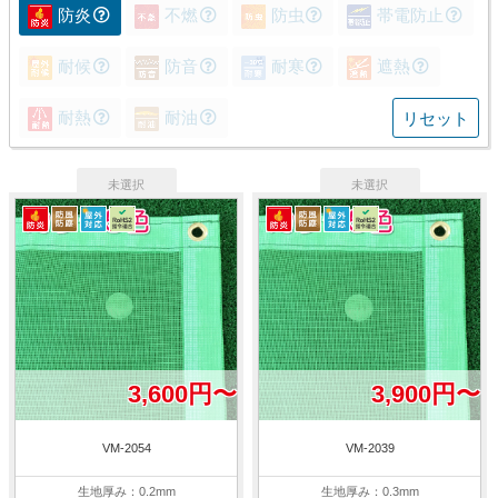
防炎
不燃
防虫
帯電防止
耐候
防音
耐寒
遮熱
耐熱
耐油
リセット
3,600円〜
3,900円〜
VM-2054
VM-2039
生地厚み：0.2mm
生地厚み：0.3mm