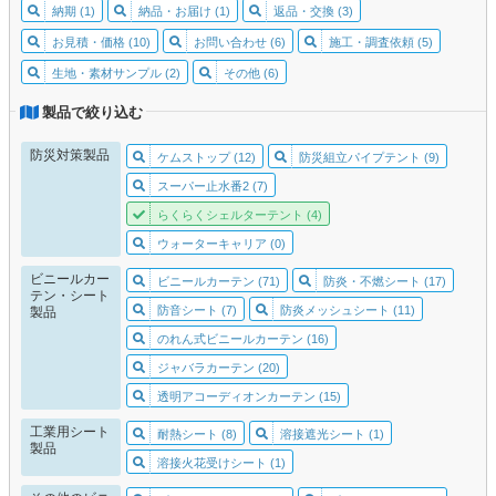
納期 (1)
納品・お届け (1)
返品・交換 (3)
お見積・価格 (10)
お問い合わせ (6)
施工・調査依頼 (5)
生地・素材サンプル (2)
その他 (6)
製品で絞り込む
防災対策製品
ケムストップ (12)
防災組立パイプテント (9)
スーパー止水番2 (7)
らくらくシェルターテント (4)
ウォーターキャリア (0)
ビニールカー
ビニールカーテン (71)
防炎・不燃シート (17)
テン・シート
防音シート (7)
防炎メッシュシート (11)
製品
のれん式ビニールカーテン (16)
ジャバラカーテン (20)
透明アコーディオンカーテン (15)
工業用シート
耐熱シート (8)
溶接遮光シート (1)
製品
溶接火花受けシート (1)