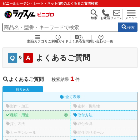
ビニールカーテン・シート・ネット(網)のよくあるご質問検索
検索
お電話
フォーム
メニュー
検索
製品カテゴリ
ご利用ガイド
よくある質問
問い合わせ一覧
よくあるご質問
Q
A
&
1
よくあるご質問
検索結果
件
絞
り
込
み
全て表示
製作・加工
素材・機能性
種類・用途
取付方法
採寸方法
取付金具
カーテンレール
間仕切りポール