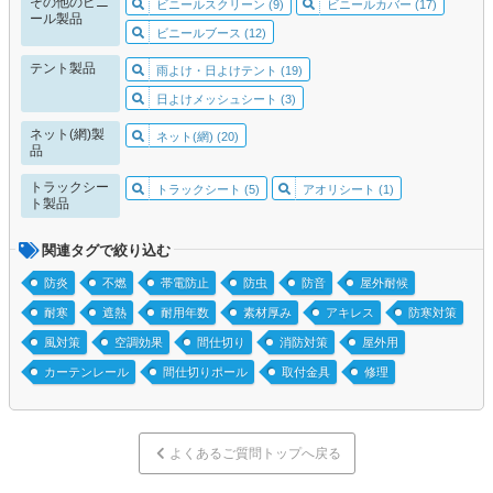
その他のビニ
ビニールスクリーン (9)
ビニールカバー (17)
ール製品
ビニールブース (12)
テント製品
雨よけ・日よけテント (19)
日よけメッシュシート (3)
ネット(網)製
ネット(網) (20)
品
トラックシー
トラックシート (5)
アオリシート (1)
ト製品
関連タグで絞り込む
防炎
不燃
帯電防止
防虫
防音
屋外耐候
耐寒
遮熱
耐用年数
素材厚み
アキレス
防寒対策
風対策
空調効果
間仕切り
消防対策
屋外用
カーテンレール
間仕切りポール
取付金具
修理
よくあるご質問トップへ戻る