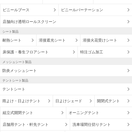
ビニールブース
ビニールパーテーション
店舗向け透明ロールスクリーン
シート製品
耐熱シート
溶接遮光シート
溶接火花受けシート
床保護・養生フロアシート
特注ゴム加工
メッシュシート製品
防炎メッシュシート
テントシート製品
テントシート
雨よけ・日よけテント
日よけシェード
開閉式テント
組立式開閉テント
オーニングテント
店舗用テント・軒先テント
洗車場間仕切りテント