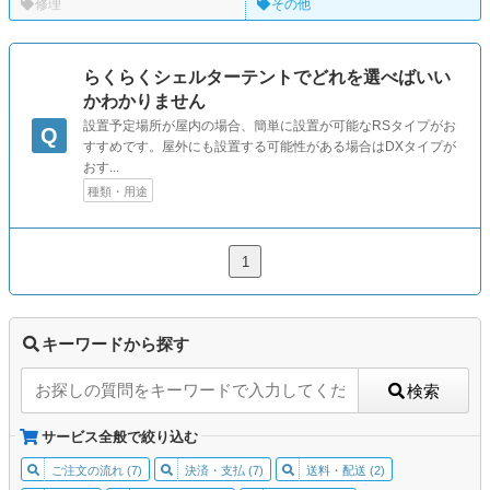
修理
その他
らくらくシェルターテントでどれを選べばいい
かわかりません
設置予定場所が屋内の場合、簡単に設置が可能なRSタイプがお
Q
すすめです。屋外にも設置する可能性がある場合はDXタイプが
おす...
種類・用途
1
キーワードから探す
検索
サービス全般で絞り込む
ご注文の流れ (7)
決済・支払 (7)
送料・配送 (2)