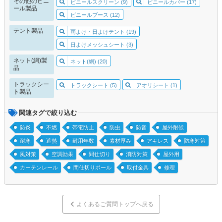
その他のビニ
ビニールスクリーン (9)
ビニールカバー (17)
ール製品
ビニールブース (12)
テント製品
雨よけ・日よけテント (19)
日よけメッシュシート (3)
ネット(網)製
ネット(網) (20)
品
トラックシー
トラックシート (5)
アオリシート (1)
ト製品
関連タグで絞り込む
防炎
不燃
帯電防止
防虫
防音
屋外耐候
耐寒
遮熱
耐用年数
素材厚み
アキレス
防寒対策
風対策
空調効果
間仕切り
消防対策
屋外用
カーテンレール
間仕切りポール
取付金具
修理
よくあるご質問トップへ戻る