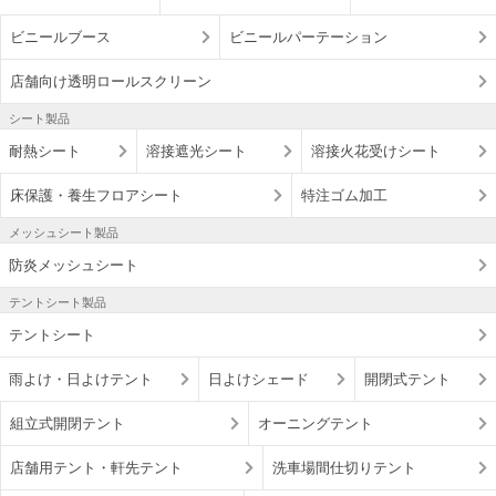
ビニールブース
ビニールパーテーション
店舗向け透明ロールスクリーン
シート製品
耐熱シート
溶接遮光シート
溶接火花受けシート
床保護・養生フロアシート
特注ゴム加工
メッシュシート製品
防炎メッシュシート
テントシート製品
テントシート
雨よけ・日よけテント
日よけシェード
開閉式テント
組立式開閉テント
オーニングテント
店舗用テント・軒先テント
洗車場間仕切りテント