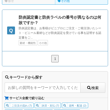
修理
その他
防炎認定書と防炎ラベルの番号が異なるのは何
故ですか？
防炎認定書は、お客様がビニプロにご注文・ご発注頂いたシー
Q
ト・ビニール素材などが防炎認定を受けている事を証明する認
定書をご...
素材・機能性
その他
1
キーワードから探す
検索
サービス全般で絞り込む
ご注文の流れ (7)
決済・支払 (7)
送料・配送 (2)