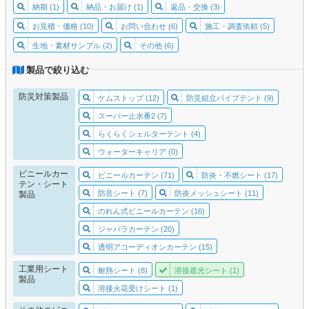
納期 (1)
納品・お届け (1)
返品・交換 (3)
お見積・価格 (10)
お問い合わせ (6)
施工・調査依頼 (5)
生地・素材サンプル (2)
その他 (6)
製品で絞り込む
防災対策製品
ケムストップ (12)
防災組立パイプテント (9)
スーパー止水番2 (7)
らくらくシェルターテント (4)
ウォーターキャリア (0)
ビニールカー
ビニールカーテン (71)
防炎・不燃シート (17)
テン・シート
防音シート (7)
防炎メッシュシート (11)
製品
のれん式ビニールカーテン (16)
ジャバラカーテン (20)
透明アコーディオンカーテン (15)
工業用シート
耐熱シート (8)
溶接遮光シート (1)
製品
溶接火花受けシート (1)