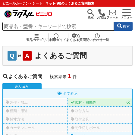
ビニールカーテン・シート・ネット(網)のよくあるご質問検索
検索
お電話
フォーム
メニュー
検索
製品カテゴリ
ご利用ガイド
よくある質問
問い合わせ一覧
よくあるご質問
Q
A
&
1
よくあるご質問
検索結果
件
絞
り
込
み
全て表示
製作・加工
素材・機能性
種類・用途
取付方法
採寸方法
取付金具
カーテンレール
間仕切りポール