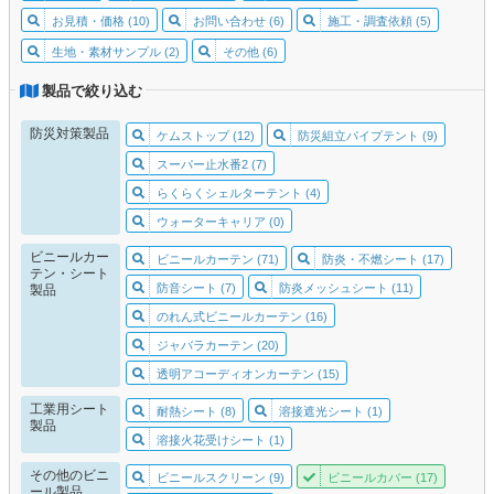
お見積・価格 (10)
お問い合わせ (6)
施工・調査依頼 (5)
生地・素材サンプル (2)
その他 (6)
製品で絞り込む
防災対策製品
ケムストップ (12)
防災組立パイプテント (9)
スーパー止水番2 (7)
らくらくシェルターテント (4)
ウォーターキャリア (0)
ビニールカー
ビニールカーテン (71)
防炎・不燃シート (17)
テン・シート
防音シート (7)
防炎メッシュシート (11)
製品
のれん式ビニールカーテン (16)
ジャバラカーテン (20)
透明アコーディオンカーテン (15)
工業用シート
耐熱シート (8)
溶接遮光シート (1)
製品
溶接火花受けシート (1)
その他のビニ
ビニールスクリーン (9)
ビニールカバー (17)
ール製品