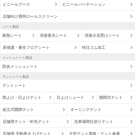
ビニールブース
ビニールパーテーション
店舗向け透明ロールスクリーン
シート製品
耐熱シート
溶接遮光シート
溶接火花受けシート
床保護・養生フロアシート
特注ゴム加工
メッシュシート製品
防炎メッシュシート
テントシート製品
テントシート
雨よけ・日よけテント
日よけシェード
開閉式テント
組立式開閉テント
オーニングテント
店舗用テント・軒先テント
洗車場間仕切りテント
店舗用 手動巻き上げテント
大型テント屋根・テント倉庫