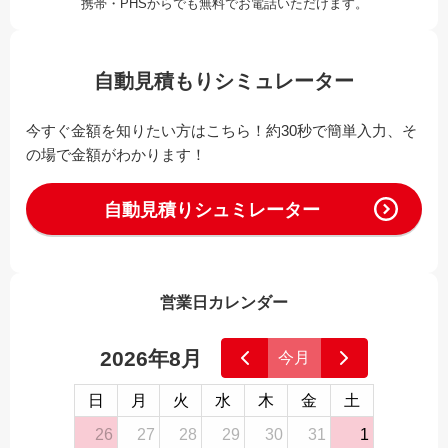
携帯・PHSからでも無料でお電話いただけます。
自動見積もりシミュレーター
今すぐ金額を知りたい方はこちら！約30秒で簡単入力、そ
の場で金額がわかります！
自動見積りシュミレーター
営業日カレンダー
2026年8月
今月
日
月
火
水
木
金
土
26
27
28
29
30
31
1