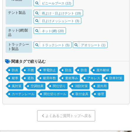
ビニールブース (12)
テント製品
雨よけ・日よけテント (19)
日よけメッシュシート (3)
ネット(網)製
ネット(網) (20)
品
トラックシー
トラックシート (5)
アオリシート (1)
ト製品
関連タグで絞り込む
防炎
不燃
帯電防止
防虫
防音
屋外耐候
耐寒
遮熱
耐用年数
素材厚み
アキレス
防寒対策
風対策
空調効果
間仕切り
消防対策
屋外用
カーテンレール
間仕切りポール
取付金具
修理
よくあるご質問トップへ戻る