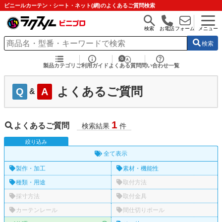
ビニールカーテン・シート・ネット(網)のよくあるご質問検索
検索
お電話
フォーム
メニュー
検索
製品カテゴリ
ご利用ガイド
よくある質問
問い合わせ一覧
よくあるご質問
Q
A
&
1
よくあるご質問
検索結果
件
絞
り
込
み
全て表示
製作・加工
素材・機能性
種類・用途
取付方法
採寸方法
取付金具
カーテンレール
間仕切りポール