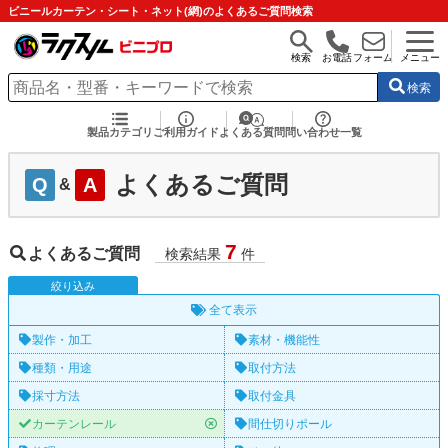
ビニールカーテン・シート・ネット(網)のよくあるご質問検索
検索
お電話
フォーム
メニュー
検索
製品カテゴリ
ご利用ガイド
よくある質問
問い合わせ一覧
よくあるご質問
Q
A
&
7
よくあるご質問
検索結果
件
絞
り
込
み
全て表示
製作・加工
素材・機能性
種類・用途
取付方法
採寸方法
取付金具
カーテンレール
間仕切りポール