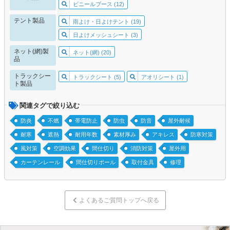
ビニールブース (12)
テント製品
雨よけ・日よけテント (19)
日よけメッシュシート (3)
ネット(網)製
ネット(網) (20)
品
トラックシー
トラックシート (5)
アオリシート (1)
ト製品
関連タグで絞り込む
防炎
不燃
帯電防止
防虫
防音
屋外耐候
耐寒
遮熱
耐用年数
素材厚み
アキレス
防寒対策
風対策
空調効果
間仕切り
消防対策
屋外用
カーテンレール
間仕切りポール
取付金具
修理
よくあるご質問トップへ戻る