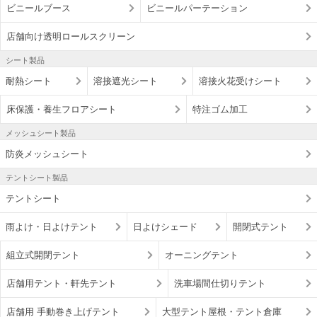
ビニールブース
ビニールパーテーション
店舗向け透明ロールスクリーン
シート製品
耐熱シート
溶接遮光シート
溶接火花受けシート
床保護・養生フロアシート
特注ゴム加工
メッシュシート製品
防炎メッシュシート
テントシート製品
テントシート
雨よけ・日よけテント
日よけシェード
開閉式テント
組立式開閉テント
オーニングテント
店舗用テント・軒先テント
洗車場間仕切りテント
店舗用 手動巻き上げテント
大型テント屋根・テント倉庫