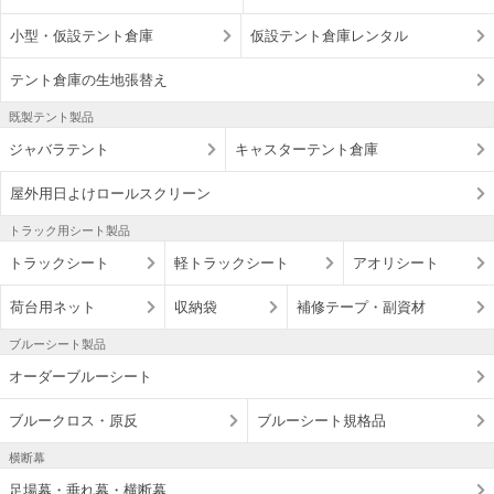
小型・仮設テント倉庫
仮設テント倉庫レンタル
テント倉庫の生地張替え
既製テント製品
ジャバラテント
キャスターテント倉庫
屋外用日よけロールスクリーン
トラック用シート製品
トラックシート
軽トラックシート
アオリシート
荷台用ネット
収納袋
補修テープ・副資材
ブルーシート製品
オーダーブルーシート
ブルークロス・原反
ブルーシート規格品
横断幕
足場幕・垂れ幕・横断幕