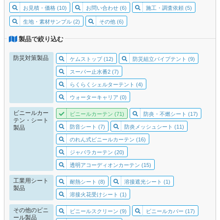
お見積・価格 (10)
お問い合わせ (6)
施工・調査依頼 (5)
生地・素材サンプル (2)
その他 (6)
製品で絞り込む
防災対策製品
ケムストップ (12)
防災組立パイプテント (9)
スーパー止水番2 (7)
らくらくシェルターテント (4)
ウォーターキャリア (0)
ビニールカー
ビニールカーテン (71)
防炎・不燃シート (17)
テン・シート
防音シート (7)
防炎メッシュシート (11)
製品
のれん式ビニールカーテン (16)
ジャバラカーテン (20)
透明アコーディオンカーテン (15)
工業用シート
耐熱シート (8)
溶接遮光シート (1)
製品
溶接火花受けシート (1)
その他のビニ
ビニールスクリーン (9)
ビニールカバー (17)
ール製品