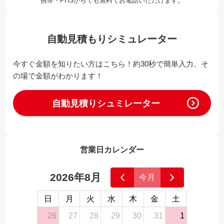
携帯・PHSからでも無料でお電話いただけます。
自動見積もりシミュレーター
今すぐ金額を知りたい方はこちら！約30秒で簡単入力、そ
の場で金額がわかります！
自動見積りシュミレーター
営業日カレンダー
2026年8月
今月
日
月
火
水
木
金
土
26
27
28
29
30
31
1