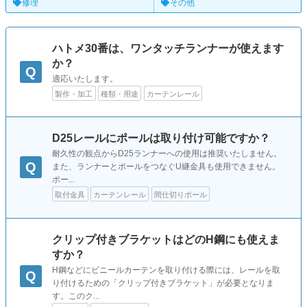
修理
その他
ハトメ30番は、ワンタッチランナーが使えます
か？
Q
適応いたします。
製作・加工
種類・用途
カーテンレール
D25レールにポールは取り付け可能ですか？
耐久性の観点からD25ランナーへの使用は推奨いたしません。
Q
また、ランナーとポールをつなぐU継金具も使用できません。
ポー...
取付金具
カーテンレール
間仕切りポール
クリップ付きブラケットはどのH鋼にも使えま
すか？
H鋼などにビニールカーテンを取り付ける際には、レールを取
Q
り付けるための「クリップ付きブラケット」が必要となりま
す。このク...