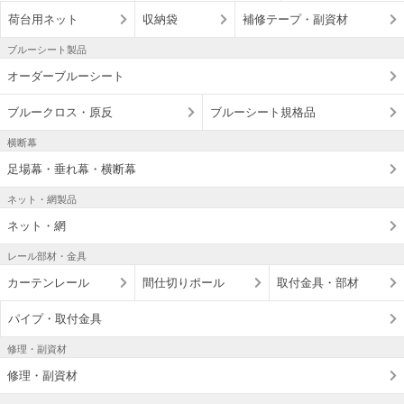
荷台用ネット
収納袋
補修テープ・副資材
ブルーシート製品
オーダーブルーシート
ブルークロス・原反
ブルーシート規格品
横断幕
足場幕・垂れ幕・横断幕
ネット・網製品
ネット・網
レール部材・金具
カーテンレール
間仕切りポール
取付金具・部材
パイプ・取付金具
修理・副資材
修理・副資材