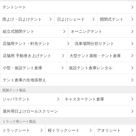
テントシート
雨よけ・日よけテント
日よけシェード
開閉式テント
組立式開閉テント
オーニングテント
店舗用テント・軒先テント
洗車場間仕切りテント
店舗用 手動巻き上げテント
大型テント屋根・テント倉庫
小型・仮設テント倉庫
仮設テント倉庫レンタル
テント倉庫の生地張替え
既製テント製品
ジャバラテント
キャスターテント倉庫
屋外用日よけロールスクリーン
トラック用シート製品
トラックシート
軽トラックシート
アオリシート