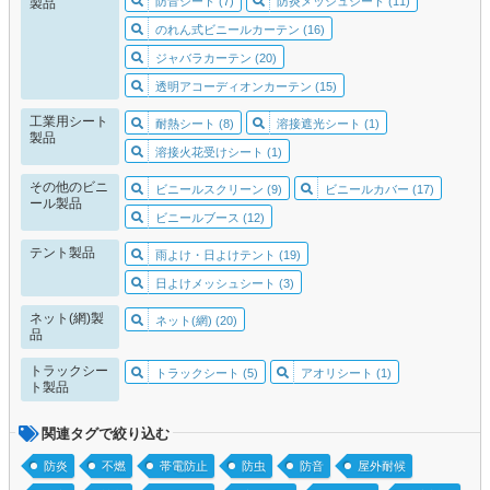
防音シート (7)
防炎メッシュシート (11)
製品
のれん式ビニールカーテン (16)
ジャバラカーテン (20)
透明アコーディオンカーテン (15)
工業用シート
耐熱シート (8)
溶接遮光シート (1)
製品
溶接火花受けシート (1)
その他のビニ
ビニールスクリーン (9)
ビニールカバー (17)
ール製品
ビニールブース (12)
テント製品
雨よけ・日よけテント (19)
日よけメッシュシート (3)
ネット(網)製
ネット(網) (20)
品
トラックシー
トラックシート (5)
アオリシート (1)
ト製品
関連タグで絞り込む
防炎
不燃
帯電防止
防虫
防音
屋外耐候