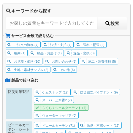
キーワードから探す
検索
サービス全般で絞り込む
ご注文の流れ (7)
決済・支払 (7)
送料・配送 (2)
納期 (1)
納品・お届け (1)
返品・交換 (3)
お見積・価格 (10)
お問い合わせ (6)
施工・調査依頼 (5)
生地・素材サンプル (2)
その他 (6)
製品で絞り込む
防災対策製品
ケムストップ (12)
防災組立パイプテント (9)
スーパー止水番2 (7)
らくらくシェルターテント (4)
ウォーターキャリア (0)
ビニールカー
ビニールカーテン (71)
防炎・不燃シート (17)
テン・シート