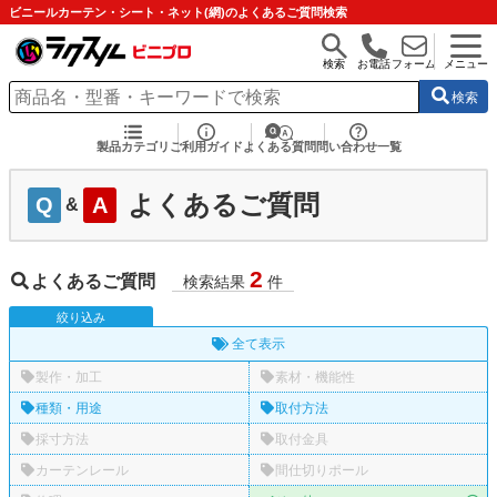
ビニールカーテン・シート・ネット(網)のよくあるご質問検索
検索
お電話
フォーム
メニュー
検索
製品カテゴリ
ご利用ガイド
よくある質問
問い合わせ一覧
よくあるご質問
Q
A
&
2
よくあるご質問
検索結果
件
絞
り
込
み
全て表示
製作・加工
素材・機能性
種類・用途
取付方法
採寸方法
取付金具
カーテンレール
間仕切りポール