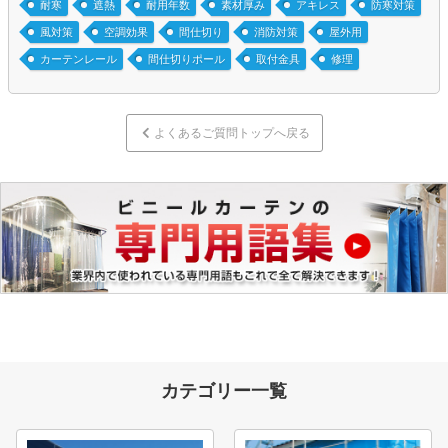
耐寒
遮熱
耐用年数
素材厚み
アキレス
防寒対策
風対策
空調効果
間仕切り
消防対策
屋外用
カーテンレール
間仕切りポール
取付金具
修理
よくあるご質問トップへ戻る
カテゴリー一覧