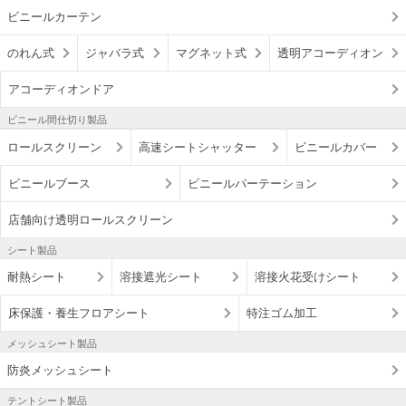
ビニールカーテン
のれん式
ジャバラ式
マグネット式
透明アコーディオン
アコーディオンドア
ビニール間仕切り製品
ロールスクリーン
高速シートシャッター
ビニールカバー
ビニールブース
ビニールパーテーション
店舗向け透明ロールスクリーン
シート製品
耐熱シート
溶接遮光シート
溶接火花受けシート
床保護・養生フロアシート
特注ゴム加工
メッシュシート製品
防炎メッシュシート
テントシート製品