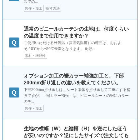
ズでの...
製作・加工
採寸方法
通常のビニールカーテンの生地は、何度くらい
の温度まで使用できますか？
Q
ご使用いただける外気温（雰囲気温度）の範囲は、おおよ
そ-10℃から+50℃未満となります。 耐熱...
素材・機能性
オプション加工の裾カラー補強加工と、下部
200mm折り返しの違いを教えてください。
下部200mm折り返しは、シート本体を折り返して二重にする補
Q
強ですが、「裾カラー補強」は、ビニールシートの裾にカラー
のテ...
製作・加工
生地の横幅（W）と縦幅（H）を逆にしたほう
が安いのですか？逆にしたサイズで注文しても