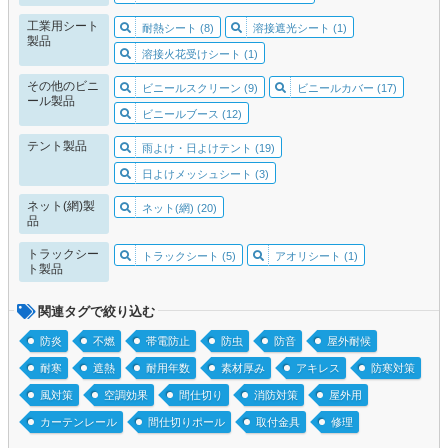
工業用シート
耐熱シート (8)
溶接遮光シート (1)
製品
溶接火花受けシート (1)
その他のビニ
ビニールスクリーン (9)
ビニールカバー (17)
ール製品
ビニールブース (12)
テント製品
雨よけ・日よけテント (19)
日よけメッシュシート (3)
ネット(網)製
ネット(網) (20)
品
トラックシー
トラックシート (5)
アオリシート (1)
ト製品
関連タグで絞り込む
防炎
不燃
帯電防止
防虫
防音
屋外耐候
耐寒
遮熱
耐用年数
素材厚み
アキレス
防寒対策
風対策
空調効果
間仕切り
消防対策
屋外用
カーテンレール
間仕切りポール
取付金具
修理