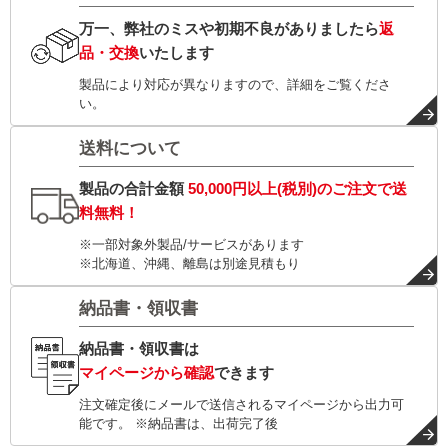
万一、弊社のミスや初期不良がありましたら
返
品・交換
いたします
製品により対応が異なりますので、詳細をご覧くださ
い。
送料について
製品の合計金額
50,000円以上(税別)
のご注文で
送
料無料！
※一部対象外製品/サービスがあります
※北海道、沖縄、離島は別途見積もり
納品書・領収書
納品書・領収書は
マイページから確認
できます
注文確定後にメールで送信されるマイページから出力可
能です。 ※納品書は、出荷完了後