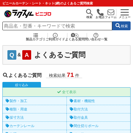
ビニールカーテン・シート・ネット(網)のよくあるご質問検索
検索
お電話
フォーム
メニュー
検索
製品カテゴリ
ご利用ガイド
よくある質問
問い合わせ一覧
よくあるご質問
Q
A
&
71
よくあるご質問
検索結果
件
絞
り
込
み
全て表示
製作・加工
素材・機能性
種類・用途
取付方法
採寸方法
取付金具
カーテンレール
間仕切りポール