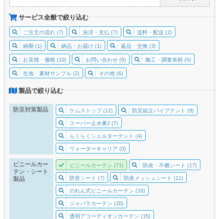
サービス全般で絞り込む
ご注文の流れ (7)
決済・支払 (7)
送料・配送 (2)
納期 (1)
納品・お届け (1)
返品・交換 (3)
お見積・価格 (10)
お問い合わせ (6)
施工・調査依頼 (5)
生地・素材サンプル (2)
その他 (6)
製品で絞り込む
防災対策製品
ケムストップ (12)
防災組立パイプテント (9)
スーパー止水番2 (7)
らくらくシェルターテント (4)
ウォーターキャリア (0)
ビニールカー
ビニールカーテン (71)
防炎・不燃シート (17)
テン・シート
防音シート (7)
防炎メッシュシート (11)
製品
のれん式ビニールカーテン (16)
ジャバラカーテン (20)
透明アコーディオンカーテン (15)