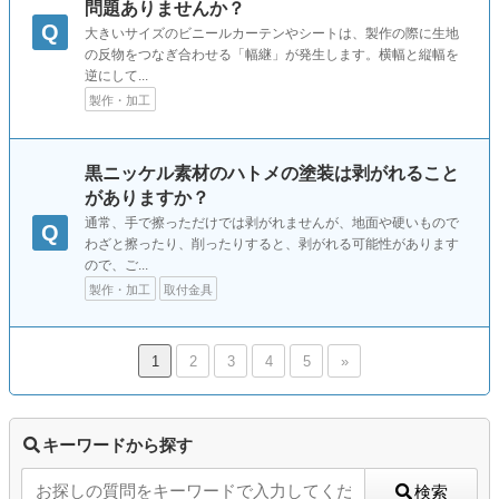
問題ありませんか？
Q
大きいサイズのビニールカーテンやシートは、製作の際に生地
の反物をつなぎ合わせる「幅継」が発生します。横幅と縦幅を
逆にして...
製作・加工
黒ニッケル素材のハトメの塗装は剥がれること
がありますか？
通常、手で擦っただけでは剥がれませんが、地面や硬いもので
Q
わざと擦ったり、削ったりすると、剥がれる可能性があります
ので、ご...
製作・加工
取付金具
1
2
3
4
5
»
キーワードから探す
検索