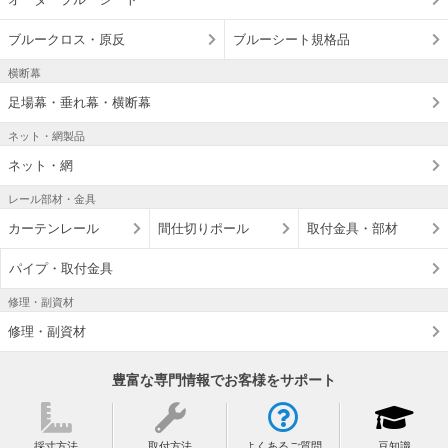
ブルークロス・原反
ブルーシート規格品
横断幕
足場幕・垂れ幕・横断幕
ネット・網製品
ネット・網
レール部材・金具
カーテンレール
間仕切りポール
取付金具・部材
パイプ・取付金具
修理・副資材
修理・副資材
豊富な専門情報でお客様をサポート
採寸方法
取付方法
よくあるご質問
豆知識