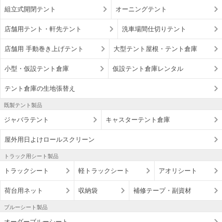
組立式開閉テント
オーニングテント
店舗用テント・軒先テント
洗車場間仕切りテント
店舗用 手動巻き上げテント
大型テント屋根・テント倉庫
小型・仮設テント倉庫
仮設テント倉庫レンタル
テント倉庫の生地張替え
既製テント製品
ジャバラテント
キャスターテント倉庫
屋外用日よけロールスクリーン
トラック用シート製品
トラックシート
軽トラックシート
アオリシート
荷台用ネット
収納袋
補修テープ・副資材
ブルーシート製品
オーダーブルーシート